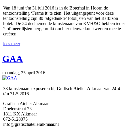
Van
18 juni t/m 31 juli 2016
is in de Boterhal in Hoorn de
tentoonstelling ‘Frame it’ te zien. Het uitgangspunt voor deze
tentoonstelling zijn 80 ‘afgedankte’ fotolijsten van het Barbizon
hotel. De 24 deelnemende kunstenaars van KVH&O hebben ieder
2 of meer lijsten hergebruikt om hier nieuwe kunstwerken mee te
creëren.
lees meer
GAA
maandag, 25 april 2016
33 kunstenaars exposeren bij
G
rafisch
A
telier
A
lkmaar van 24-4
t/m 31-5 2016
Grafisch Atelier Alkmaar
Doelenstraat 23
1811 KX Alkmaar
072-5128075
info@grafischatelieralkmaar.nl