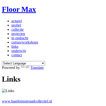
Floor Max
actueel
profiel
collectie
projecten
in opdracht
cursus/workshops
links
onderwijs
contact
Powered by
Translate
Links
www.haarlemssieraadcollectief.nl