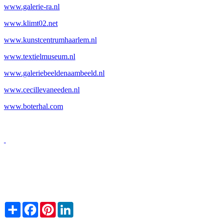
www.galerie-ra.nl
www.klimt02.net
www.kunstcentrumhaarlem.nl
www.textielmuseum.nl
www.galeriebeeldenaambeeld.nl
www.cecillevaneeden.nl
www.boterhal.com
Share
Facebook
Pinterest
LinkedIn