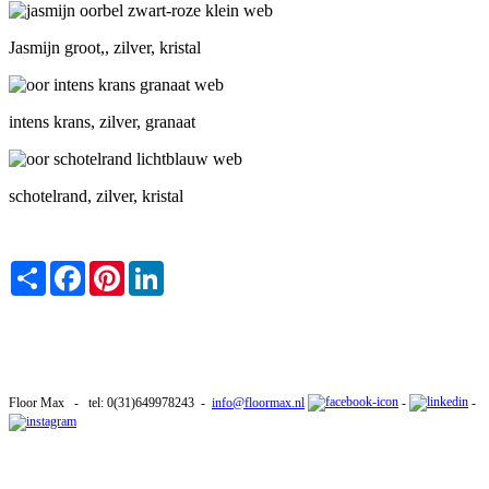
Jasmijn groot,, zilver, kristal
intens krans, zilver, granaat
schotelrand, zilver, kristal
Share
Facebook
Pinterest
LinkedIn
Floor Max - tel: 0(31)649978243 -
info@floormax.nl
-
-